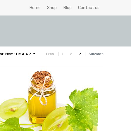
Home
Shop
Blog
Contact us
Par: Nom : De A À Z
Préc.
1
2
3
Suivante