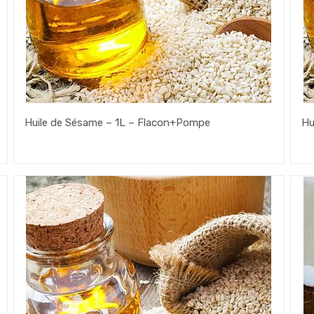
Huile de Sésame – 1L – Flacon+Pompe
Hu