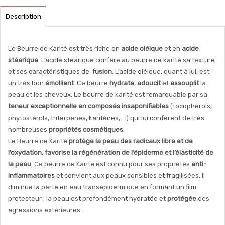
Description
Le Beurre de Karité est très riche en
acide oléique
et en
acide
stéarique
. L’acide stéarique confère au beurre de karité sa texture
et ses caractéristiques de
fusion
. L’acide oléique, quant à lui, est
un très bon
émollient
. Ce beurre
hydrate
,
adoucit
et
assouplit
la
peau et les cheveux. Le beurre de karité est remarquable par sa
teneur exceptionnelle en composés insaponifiables
(tocophérols,
phytostérols, triterpènes, karitènes, …) qui lui confèrent de très
nombreuses
propriétés cosmétiques
.
Le Beurre de Karité
protège
la peau des radicaux libre et de
l’oxydation
,
favorise la régénération de l’épiderme et l’élasticité de
la peau
. Ce beurre de Karité est connu pour ses propriétés
anti-
inflammatoires
et convient aux peaux sensibles et fragilisées. Il
diminue la perte en eau transépidermique en formant un film
protecteur ; la peau est profondément hydratée et
protégée
des
agressions extérieures.