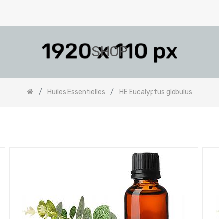
SHOP
Huiles Essentielles
HE Eucalyptus globulus