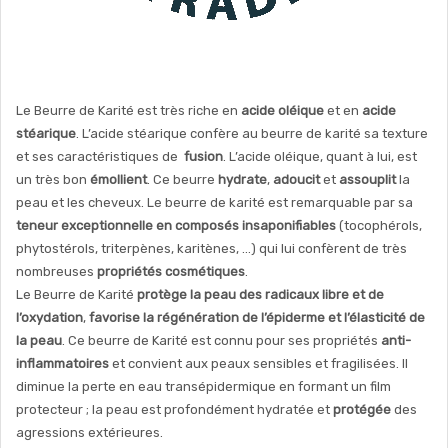
Le Beurre de Karité est très riche en
acide oléique
et en
acide
stéarique
. L’acide stéarique confère au beurre de karité sa texture
et ses caractéristiques de
fusion
. L’acide oléique, quant à lui, est
un très bon
émollient
. Ce beurre
hydrate
,
adoucit
et
assouplit
la
peau et les cheveux. Le beurre de karité est remarquable par sa
teneur exceptionnelle en composés insaponifiables
(tocophérols,
phytostérols, triterpènes, karitènes, …) qui lui confèrent de très
nombreuses
propriétés cosmétiques
.
Le Beurre de Karité
protège
la peau des radicaux libre et de
l’oxydation
,
favorise la régénération de l’épiderme et l’élasticité de
la peau
. Ce beurre de Karité est connu pour ses propriétés
anti-
inflammatoires
et convient aux peaux sensibles et fragilisées. Il
diminue la perte en eau transépidermique en formant un film
protecteur ; la peau est profondément hydratée et
protégée
des
agressions extérieures.